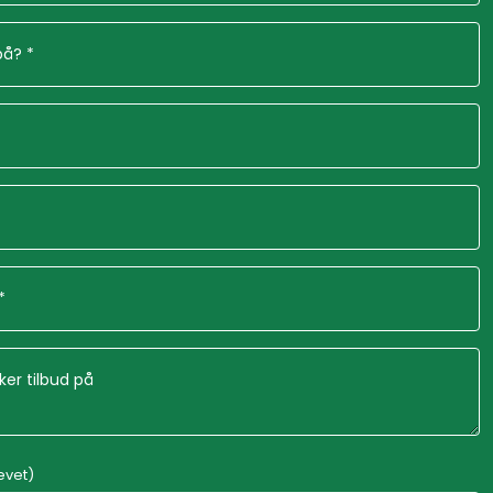
ævet)