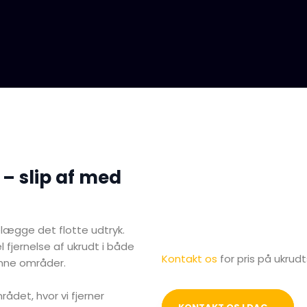
 – slip af med
elægge det flotte udtryk.
l fjernelse af ukrudt i både
Kontakt os
for pris på ukrudt
ønne områder.
ådet, hvor vi fjerner