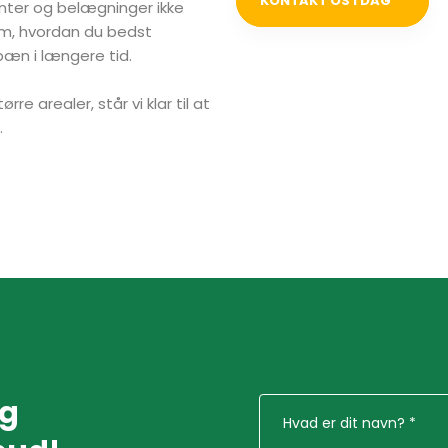
KONTAKT OS I DAG​
anter og belægninger ikke
 om, hvordan du bedst
pæn i længere tid.
e arealer, står vi klar til at
.
og