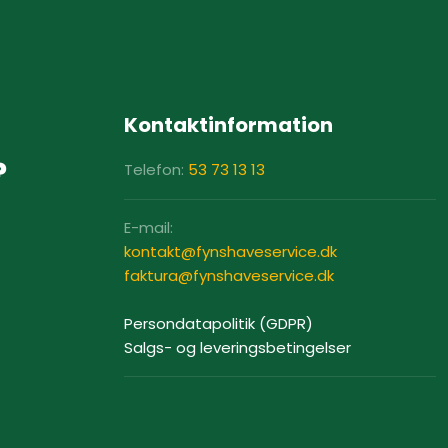
Kontaktinformation
?
Telefon:
53 73 13 13
E-mail:
​kontakt@fynshaveservice.dk
​faktura@fynshaveservice.dk​
Persondatapolitik (GDPR)
Salgs- og leveringsbetingelser