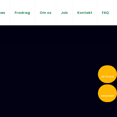
ces
Fradrag
Om os
Job
Kontakt
FAQ
53 73 13 13
Send mail