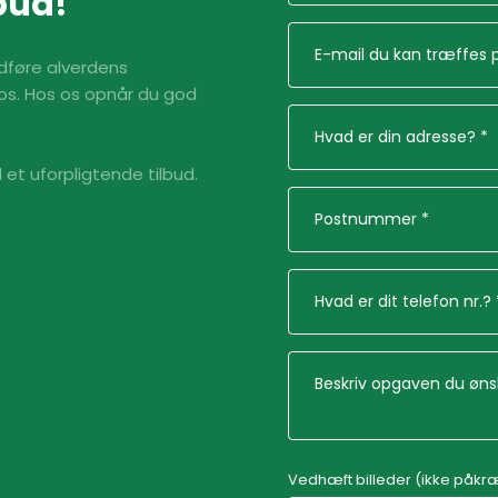
bud!
dføre alverdens
 os. Hos os opnår du god
d et uforpligtende tilbud.
Vedhæft billeder (ikke påkr