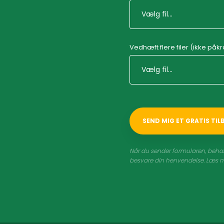
Vedhæft flere filer (ikke påk
Når du sender formularen, behan
besvare din henvendelse. Læs m