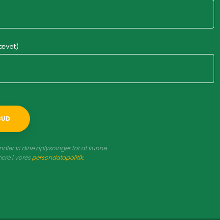
rævet)
dler vi dine oplysninger for at kunne
ere i vores
persondatapolitik
.​​