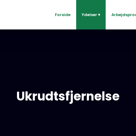
Forside
Ydelser ▾
Arbejdspro
Ukrudtsfjernelse