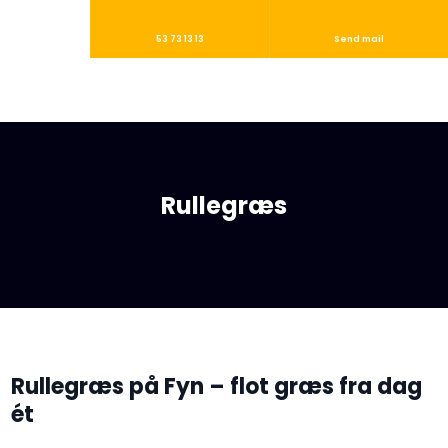
53 73 13 13
Send mail
Rullegræs
Rullegræs på Fyn – flot græs fra dag
ét