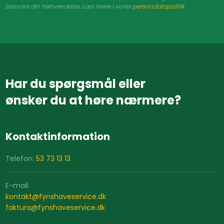
besvare din henvendelse. Læs mere i vores
persondatapolitik
.​​
Har du spørgsmål eller
​ønsker du at høre nærmere?
Kontaktinformation
Telefon:
53 73 13 13
E-mail:
​kontakt@fynshaveservice.dk
​faktura@fynshaveservice.dk​