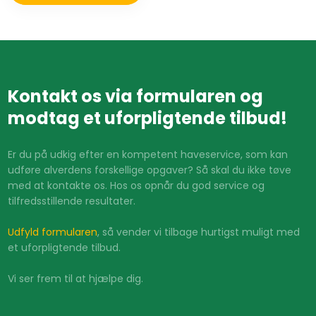
Kontakt os via formularen og
modtag et uforpligtende tilbud!
Er du på udkig efter en kompetent haveservice, som kan
udføre alverdens forskellige opgaver? Så skal du ikke tøve
med at kontakte os. Hos os opnår du god service og
tilfredsstillende resultater.
Udfyld formularen
, så vender vi tilbage hurtigst muligt med
et uforpligtende tilbud.
Vi ser frem til at hjælpe dig.​