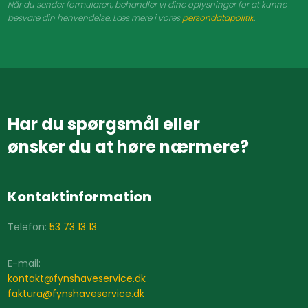
Når du sender formularen, behandler vi dine oplysninger for at kunne
besvare din henvendelse. Læs mere i vores
persondatapolitik
.​​
Har du spørgsmål eller
​ønsker du at høre nærmere?
Kontaktinformation
Telefon:
53 73 13 13
E-mail:
​kontakt@fynshaveservice.dk
​faktura@fynshaveservice.dk​